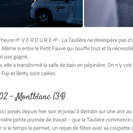
’heure 🌱 V E R D U R E 🌱 : La Taulière ne désespère pas d’a
 Même si entre le Petit Fauve qui bouffe tout et la nécessité
t pas gagné.
, elle a transformé la salle de bain en pépinière. On n’y voit
 Fuji et Betty sont calées.
02 – Montblanc (34)
ici posés depuis hier soir et jusqu’à demain sur une aire au
nière petite journée de travail – que la Taulière commence au 
r si le temps le permet, un repas de fêtes avec sa coupette