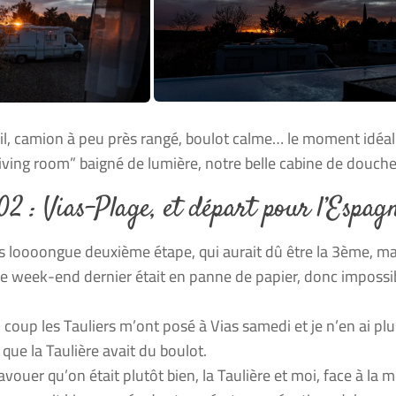
leil, camion à peu près rangé, boulot calme… le moment idéal
living room” baigné de lumière, notre belle cabine de douche e
2 : Vias-Plage, et départ pour l’Espagn
s loooongue deuxième étape, qui aurait dû être la 3ème, mai
le week-end dernier était en panne de papier, donc impossibl
u coup les Tauliers m’ont posé à Vias samedi et je n’en ai plu
 que la Taulière avait du boulot.
avouer qu’on était plutôt bien, la Taulière et moi, face à la 