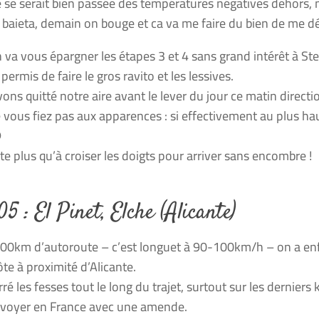
e se serait bien passée des températures négatives dehors, m
la baieta, demain on bouge et ca va me faire du bien de me d
 va vous épargner les étapes 3 et 4 sans grand intérêt à St
permis de faire le gros ravito et les lessives.
ons quitté notre aire avant le lever du jour ce matin directi
 vous fiez pas aux apparences : si effectivement au plus haut 

ste plus qu’à croiser les doigts pour arriver sans encombre !
5 : El Pinet, Elche (Alicante)
00km d’autoroute – c’est longuet à 90-100km/h – on a enfi
ôte à proximité d’Alicante.
rré les fesses tout le long du trajet, surtout sur les dernier
nvoyer en France avec une amende.