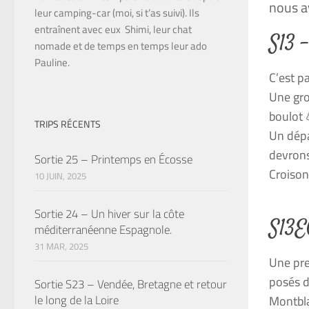
nous a
leur camping-car (moi, si t’as suivi). Ils
entraînent avec eux Shimi, leur chat
S13 
nomade et de temps en temps leur ado
Pauline.
C’est pa
Une gro
boulot 
TRIPS RÉCENTS
Un dépa
devrons
Sortie 25 – Printemps en Écosse
Croisons
10 JUIN, 2025
Sortie 24 – Un hiver sur la côte
S13E
méditerranéenne Espagnole.
31 MAR, 2025
Une pre
posés d
Sortie S23 – Vendée, Bretagne et retour
le long de la Loire
Montbla