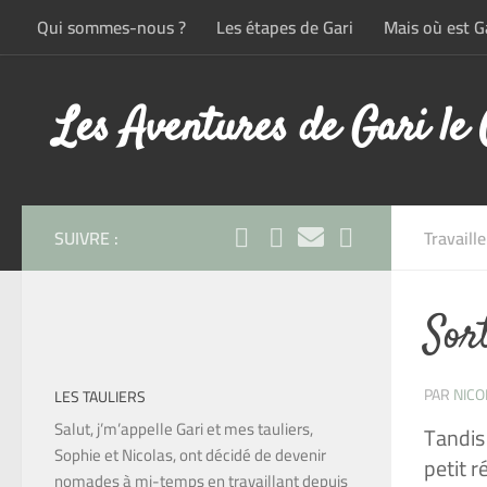
Qui sommes-nous ?
Les étapes de Gari
Mais où est Ga
Skip to content
Les Aventures de Gari le
SUIVRE :
Travaille
Sor
PAR
NICO
LES TAULIERS
Salut, j’m’appelle Gari et mes tauliers,
Tandis
Sophie et Nicolas, ont décidé de devenir
petit 
nomades à mi-temps en travaillant depuis