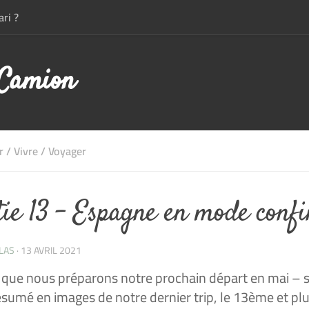
ri ?
 Camion
r
/
Vivre
/
Voyager
tie 13 – Espagne en mode confi
LAS
·
13 AVRIL 2021
 que nous préparons notre prochain départ en mai – si
résumé en images de notre dernier trip, le 13ème et p