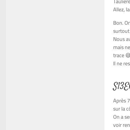
Taulièr
Allez, 
Bon. On
surtout 
Nous av
mais ne
trace 
Il ne re
S13E0
Après 7
sur la c
On a se
voir re