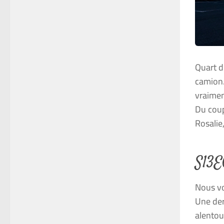
Quart d
camion.
vraimen
Du coup
Rosalie,
S13E
Nous vo
Une der
alentou