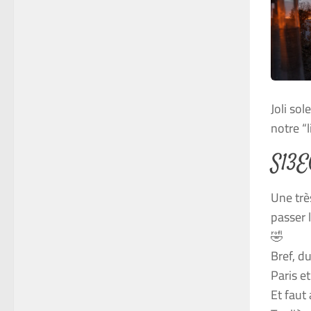
Joli so
notre “
S13E0
Une trè
passer 
🤣
Bref, d
Paris et
Et faut 