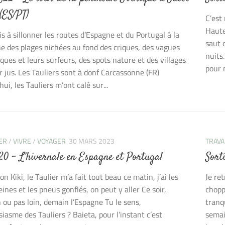
(ES/PT)
C’est
Haute
is à sillonner les routes d’Espagne et du Portugal á la
saut 
e des plages nichées au fond des criques, des vagues
nuits
ques et leurs surfeurs, des spots nature et des villages
pour 
r jus. Les Tauliers sont à donf Carcassonne (FR)
ui, les Tauliers m’ont calé sur...
ER
/
VIVRE
/
VOYAGER
30 MARS 2023
TRAVA
 20 – L’hivernale en Espagne et Portugal
Sort
n Kiki, le Taulier m’a fait tout beau ce matin, j’ai les
Je re
eines et les pneus gonflés, on peut y aller Ce soir,
chopp
 ou pas loin, demain l’Espagne Tu le sens,
tranq
siasme des Tauliers ? Baieta, pour l’instant c’est
semai