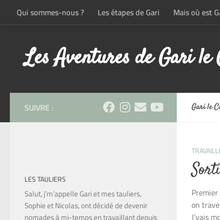
Qui sommes-nous ?
Les étapes de Gari
Mais où est Ga
Skip to content
Les Aventures de Gari le
SUIVRE :
Gari le 
TRAVAILL
Sort
LES TAULIERS
Premier 
Salut, j’m’appelle Gari et mes tauliers,
on trave
Sophie et Nicolas, ont décidé de devenir
J’vais mo
nomades à mi-temps en travaillant depuis