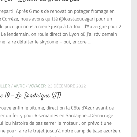
 reparti Après 6 mois de renovation potager fromage en
 Corrèze, nous avons quitté @loustaoudegari pour un
de puce qui nous a mené jusqu’à La Tour d’Auvergne pour 2
. Le lendemain, on roule direction Lyon où j’ai rdv demain
me faire défuiter le skydome – oui, encore ...
ILLER
/
VIVRE
/
VOYAGER
23 DÉCEMBRE 2022
ie 19 – La Sardaigne (IT)
trouve enfin le bitume, direction la Côte d’Azur avant de
er un ferry pour 6 semaines en Sardaigne…Démarrage
uillou histoire de pas serrer le moteur : on prévoit une
ne pour faire le trajet jusqu’à notre camp de base azuréen.