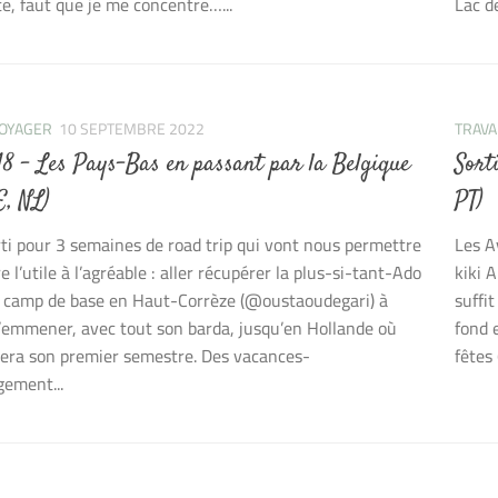
e, faut que je me concentre…...
Lac d
OYAGER
10 SEPTEMBRE 2022
TRAVA
 18 – Les Pays-Bas en passant par la Belgique
Sort
E, NL)
PT)
rti pour 3 semaines de road trip qui vont nous permettre
Les A
e l’utile à l’agréable : aller récupérer la plus-si-tant-Ado
kiki 
e camp de base en Haut-Corrèze (@oustaoudegari) à
suffi
l’emmener, avec tout son barda, jusqu’en Hollande où
fond 
sera son premier semestre. Des vacances-
fêtes 
ement...