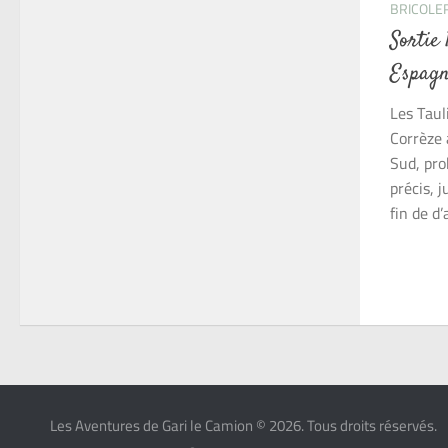
BRICOLE
Sortie
Espagn
Les Taul
Corrèze 
Sud, pro
précis, j
fin de d’
Les Aventures de Gari le Camion © 2026. Tous droits réservés.