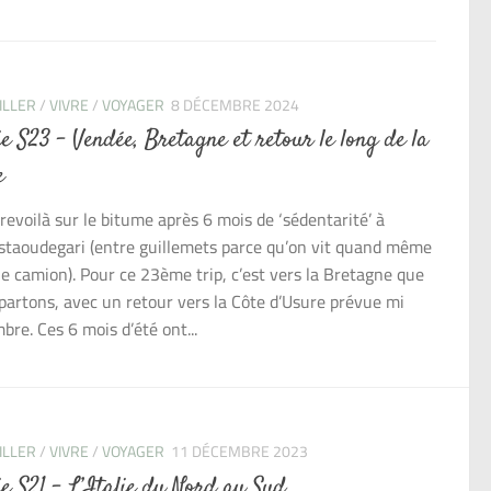
ILLER
/
VIVRE
/
VOYAGER
8 DÉCEMBRE 2024
ie S23 – Vendée, Bretagne et retour le long de la
e
revoilà sur le bitume après 6 mois de ‘sédentarité’ à
taoudegari (entre guillemets parce qu’on vit quand même
le camion). Pour ce 23ème trip, c’est vers la Bretagne que
partons, avec un retour vers la Côte d’Usure prévue mi
bre. Ces 6 mois d’été ont...
ILLER
/
VIVRE
/
VOYAGER
11 DÉCEMBRE 2023
ie S21 – L’Italie du Nord au Sud