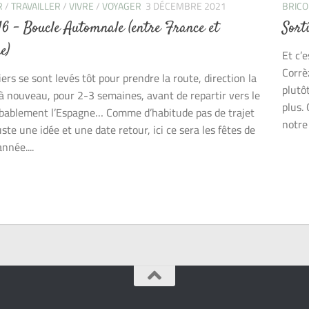
R
/
TRAVAILLER
/
VIVRE
/
VOYAGER
3 DÉCEMBRE 2021
BRICO
 16 – Boucle Automnale (entre France et
Sort
e)
Et c’
Corrè
iers se sont levés tôt pour prendre la route, direction la
plutô
à nouveau, pour 2-3 semaines, avant de repartir vers le
plus.
bablement l’Espagne… Comme d’habitude pas de trajet
notre 
uste une idée et une date retour, ici ce sera les fêtes de
année....