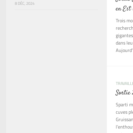
8 DÉC, 2024
en Est 
Trois mo
recherch
gigantes
dans leu
Aujourd’h
TRAVAILL
Sortie
Sparti mo
cuves pl
Gruissan
l’enthou