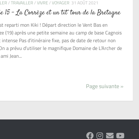
LER
/
TRAVAILLER
/
VIVRE
/
VOYAGER
31 AOÛT 2021
ie 15 – La Corrèze et un tit’ tour de la Bretagne
est reparti mon Kiki ! Départ direction le Vent Bas en
ze (19) après une petite semaine au camp de base Cagnois
t intense Pas d’itinéraire fixe, pas de date de retour non
 On a prévu d’utiliser le magnifique Domaine de L’Archer de
ami Jean...
Page suivante »