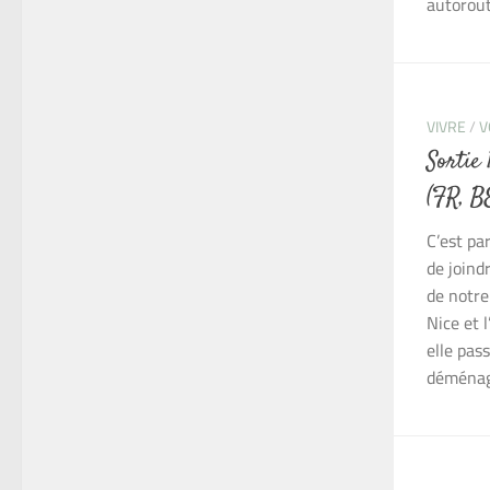
autorout
VIVRE
/
V
Sortie
(FR, B
C’est pa
de joindr
de notr
Nice et 
elle pas
déménag