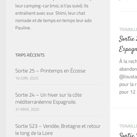
leur camping-car (moi, si t’as suivi). Ils
entraînent avec eux Shimi, leur chat
nomade et de temps en temps leur ado
Pauline.
TRAVAILL
Sortie
Espagn
TRIPS RÉCENTS
À la rec
abandonn
Sortie 25 – Printemps en Écosse
@loustao
10 JUIN, 2025
pour la 
pour 12 
Sortie 24 – Un hiver sur la côte
méditerranéenne Espagnole.
31 MAR, 2025
Sortie S23 – Vendée, Bretagne et retour
TRAVAILL
le long de la Loire
Sortie 