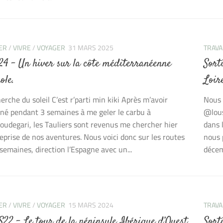
ER
/
VIVRE
/
VOYAGER
31 MARS 2025
TRAVA
 24 – Un hiver sur la côte méditerranéenne
Sort
ole.
Loir
herche du soleil C’est r’parti min kiki Après m’avoir
Nous 
é pendant 3 semaines à me geler le carbu à
@lous
udegari, les Tauliers sont revenus me chercher hier
dans 
reprise de nos aventures. Nous voici donc sur les routes
nous 
semaines, direction l’Espagne avec un...
décem
ER
/
VIVRE
/
VOYAGER
15 MARS 2024
TRAVA
S22 – Le tour de la péninsule Ibérique d’Ouest
Sort