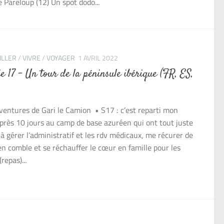
e Pareloup (12) Un spot dodo...
ILLER
/
VIVRE
/
VOYAGER
1 AVRIL 2022
ie 17 – Un tour de la péninsule ibérique (FR, ES,
ventures de Gari le Camion • S17 : c’est reparti mon
Après 10 jours au camp de base azuréen qui ont tout juste
t à gérer l’administratif et les rdv médicaux, me récurer de
en comble et se réchauffer le cœur en famille pour les
(repas)...