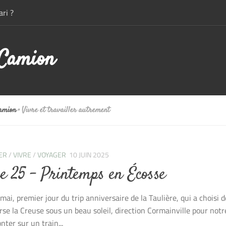
ri ?
 Camion
Camion
• Vivre et travailler autrement
ER
/
VIVRE
/
VOYAGER
10 JUIN 2025
ie 25 – Printemps en Écosse
mai, premier jour du trip anniversaire de la Taulière, qui a choisi de
rse la Creuse sous un beau soleil, direction Cormainville pour not
nter sur un train...