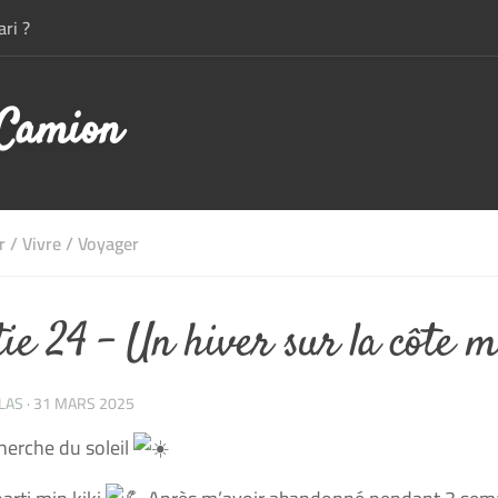
ri ?
 Camion
r
/
Vivre
/
Voyager
tie 24 – Un hiver sur la côte 
LAS
·
31 MARS 2025
cherche du soleil