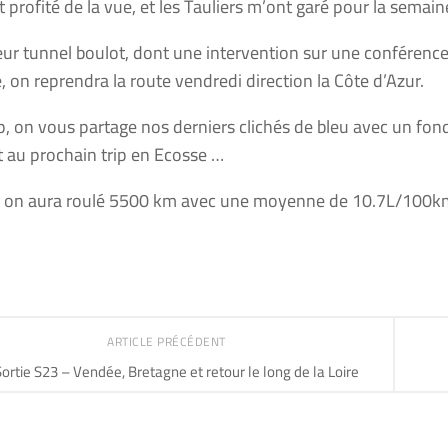
t profité de la vue, et les Tauliers m’ont garé pour la sema
eur tunnel boulot, dont une intervention sur une conférence
e, on reprendra la route vendredi direction la Côte d’Azur.
, on vous partage nos derniers clichés de bleu avec un fond
rt au prochain trip en Ecosse …
l on aura roulé 5500 km avec une moyenne de 10.7L/100k
ARTICLE PRÉCÉDENT
ortie S23 – Vendée, Bretagne et retour le long de la Loire