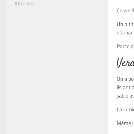
8 DÉC, 2024
Ce
week
Un p’ti
d’amand
Parce qu
Vera
On a bo
Ils ont
sable a
La lumi
Même le