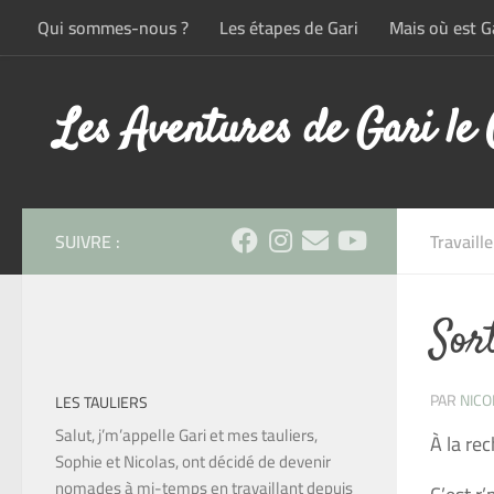
Qui sommes-nous ?
Les étapes de Gari
Mais où est Ga
Skip to content
Les Aventures de Gari le
SUIVRE :
Travaille
Sor
PAR
NICO
LES TAULIERS
Salut, j’m’appelle Gari et mes tauliers,
À la re
Sophie et Nicolas, ont décidé de devenir
nomades à mi-temps en travaillant depuis