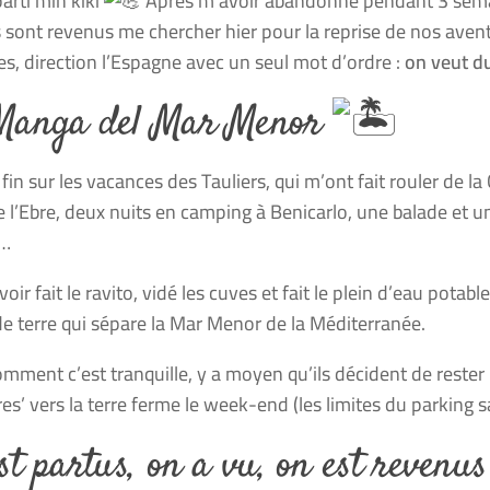
parti min kiki
Après m’avoir abandonné pendant 3 semai
s sont revenus me chercher hier pour la reprise de nos aven
s, direction l’Espagne avec un seul mot d’ordre :
on veut du 
Manga del Mar Menor
 fin sur les vacances des Tauliers, qui m’ont fait rouler de l
e l’Ebre, deux nuits en camping à Benicarlo, une balade et un
e…
oir fait le ravito, vidé les cuves et fait le plein d’eau pota
e terre qui sépare la Mar Menor de la Méditerranée.
omment c’est tranquille, y a moyen qu’ils décident de rester
ires’ vers la terre ferme le week-end (les limites du parking
st partus, on a vu, on est revenu