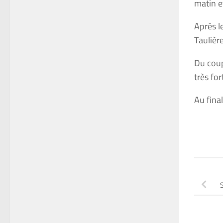
matin e
Après l
Taulièr
Du coup
très fo
Au fina
S