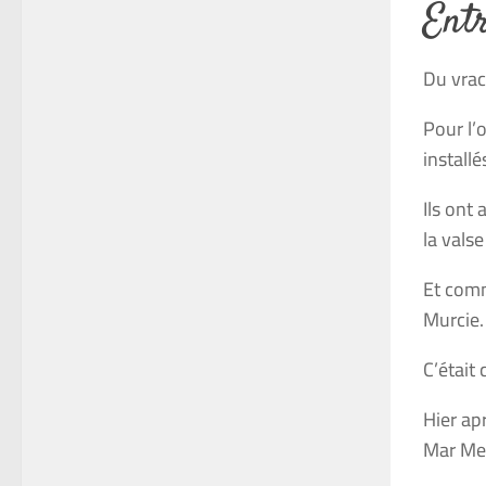
Entr
Du
vrac
Pour l’
installé
Ils ont 
la vals
Et comme
Murcie.
C’était
Hier ap
Mar Men