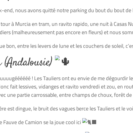
-end, nous avons quitté notre parking du bout du bout de l
t tour à Murcia en tram, un ravito rapido, une nuit à Casas Nu
iers (malheureusement pas encore en fleurs) et nous som
e bon, entre les levers de lune et les couchers de soleil, c’es
 (Andalousie)
uuuugéééééé ! Les Tauliers ont eu envie de me dégourdir les
 donc fait lessives, vidanges et ravito vendredi et zou, en r
vec une partie carrossable, entre champs de choux, forêt de 
ère est dingue, le bruit des vagues berce les Tauliers et le v
 Fauve de Camion se la joue cool ici