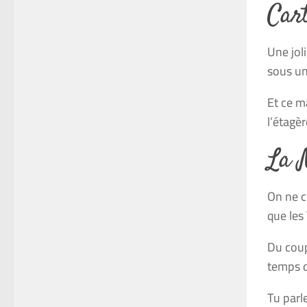
Car
Une
jol
sous un
Et ce ma
l’étagè
La 
On ne
c
que les 
Du coup
temps d
Tu parle