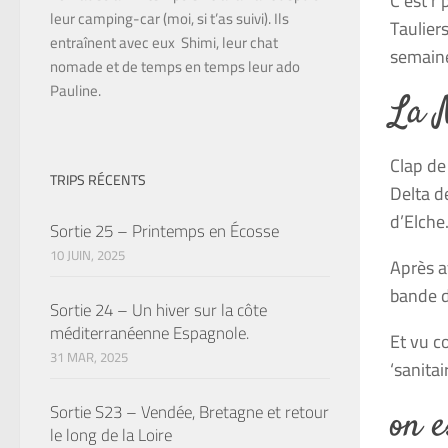
C’est r’
leur camping-car (moi, si t’as suivi). Ils
Taulier
entraînent avec eux Shimi, leur chat
semaine
nomade et de temps en temps leur ado
Pauline.
La 
Clap
de
TRIPS RÉCENTS
Delta d
d’Elch
Sortie 25 – Printemps en Écosse
10 JUIN, 2025
Après av
bande d
Sortie 24 – Un hiver sur la côte
méditerranéenne Espagnole.
Et vu c
31 MAR, 2025
‘sanita
Sortie S23 – Vendée, Bretagne et retour
on e
le long de la Loire