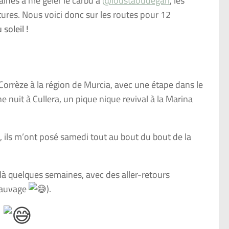
nes à me geler le carbu à
@loustaoudegari
, les
tures. Nous voici donc sur les routes pour 12
soleil !
a Corrèze à la région de Murcia, avec une étape dans le
e nuit à Cullera, un pique nique revival à la Marina
ble, ils m’ont posé samedi tout au bout du bout de la
 là quelques semaines, avec des aller-retours
 sauvage
).
s