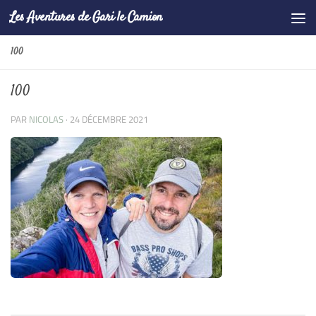
Les Aventures de Gari le Camion
Skip to content
100
100
PAR
NICOLAS
·
24 DÉCEMBRE 2021