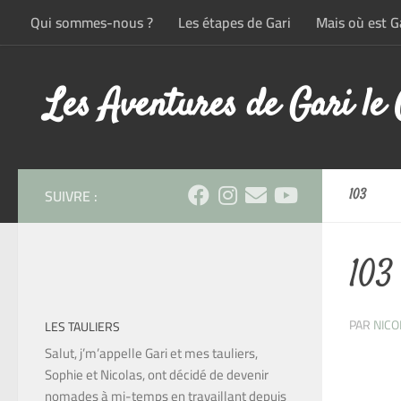
Qui sommes-nous ?
Les étapes de Gari
Mais où est Ga
Skip to content
Les Aventures de Gari le
SUIVRE :
103
103
PAR
NICO
LES TAULIERS
Salut, j’m’appelle Gari et mes tauliers,
Sophie et Nicolas, ont décidé de devenir
nomades à mi-temps en travaillant depuis