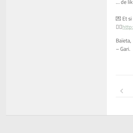
… de li
💌 Et si
👉🏻
http
Baïeta,
– Gari.