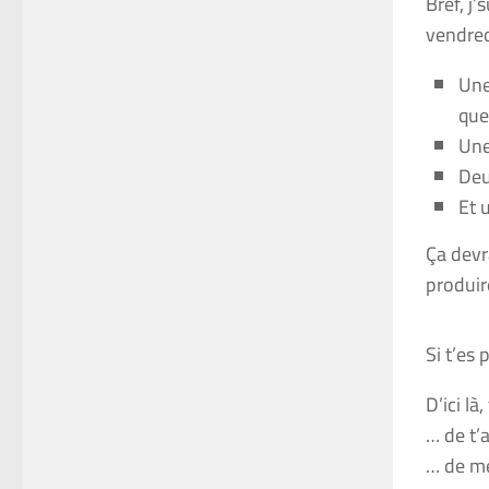
Bref, j
vendred
Une
que
Une
Deu
Et 
Ça devr
produir
Si t’es 
D’ici là
… de t’
… de me