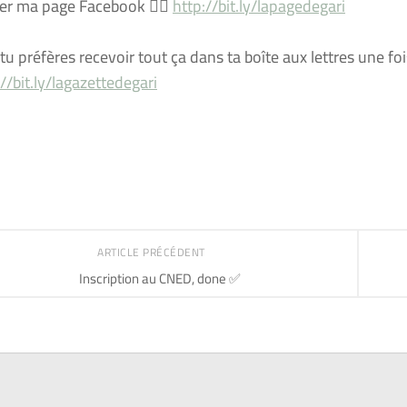
ker ma page Facebook 👉🏻
http://bit.ly/lapagedegari
 tu préfères recevoir tout ça dans ta boîte aux lettres une fo
://bit.ly/lagazettedegari
ARTICLE PRÉCÉDENT
Inscription au CNED, done ✅