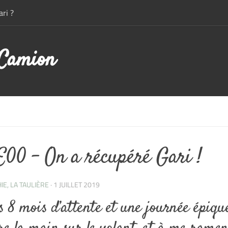
ri ?
 Camion
E00 – On a récupéré Gari !
IE, LA TAULIÈRE
·
1 JUILLET 2019
 8 mois d’attente et une journée épique