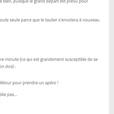
be bien, puisque le grand départ est prévu pour
oute seule parce que le taulier s’envolera à nouveau
ère minute (ce qui est grandement susceptible de se
on dos) :
un détour pour prendre un apéro !
blie pas…
i