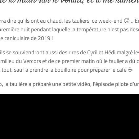
e la main sur le volant, et à me ramen
ra dire qu’ils ont eu chaud, les tauliers, ce week-end 🥵… Ent
 première nuit pendant laquelle la température n’est pas d
de caniculaire de 2019 !
ils se souviendront aussi des rires de Cyril et Hédi malgré 
milieu du Vercors et de ce premier matin où le taulier a dû c
tout, sauf à prendre la bouilloire pour préparer le café ☕️
 la taulière a préparé une petite vidéo, l’épisode pilote d’un