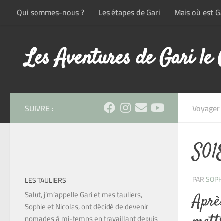
Qui sommes-nous ?
Les étapes de Gari
Mais où est Ga
Skip to content
Les Aventures de Gari le
SUIVRE :
Voyager
S01
PAR
SOPH
LES TAULIERS
Salut, j’m’appelle Gari et mes tauliers,
Après
Sophie et Nicolas, ont décidé de devenir
nomades à mi-temps en travaillant depuis