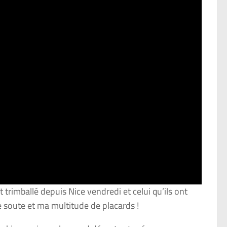
nt trimballé depuis Nice vendredi et celui qu’ils ont
de soute et ma multitude de placards !