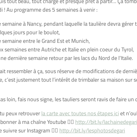
’suis tout beau, tout chargé et presque prêt à partir… Ça tom
i ! Au programme des 5 semaines à venir :
 semaine à Nancy, pendant laquelle la taulière devra gérer t
lques jours pour le boulot,
 semaine entre le Grand Est et Munich,
x semaines entre Autriche et Italie en plein coeur du Tyrol,
une dernière semaine retour par les lacs du Nord de l’Italie.
ait ressembler à ça, sous réserve de modifications de derni
e, c’est justement tout l’intérêt de trimbaler sa maison sur s
pas loin, fais nous signe, les tauliers seront ravis de faire 
, tu peux retrouver
la carte avec toutes nos étapes ici
et n’ou
abonner à ma chaîne Youtube 👉🏻
http://bit.ly/lachainedegar
 suivre sur Instagram 👉🏻
http://bit.ly/lesphotosdegari