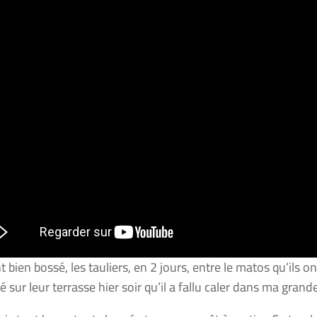
nt bien bossé, les tauliers, en 2 jours, entre le matos qu’ils o
é sur leur terrasse hier soir qu’il a fallu caler dans ma gran