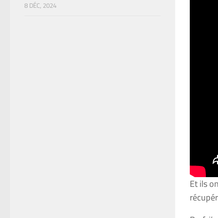
8 DÉC, 2024
Et ils o
récupér