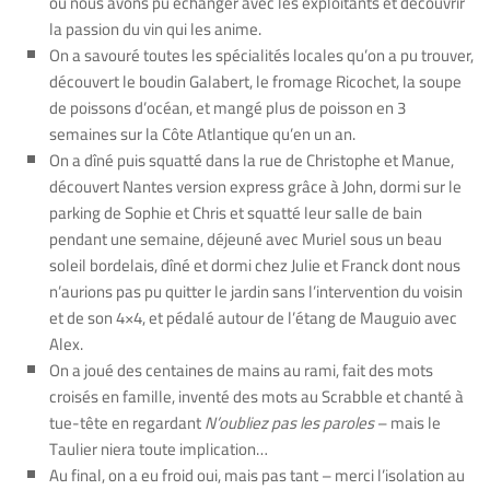
où nous avons pu échanger avec les exploitants et découvrir
la passion du vin qui les anime.
On a savouré toutes les spécialités locales qu’on a pu trouver,
découvert le boudin Galabert, le fromage Ricochet, la soupe
de poissons d’océan, et mangé plus de poisson en 3
semaines sur la Côte Atlantique qu’en un an.
On a dîné puis squatté dans la rue de Christophe et Manue,
découvert Nantes version express grâce à John, dormi sur le
parking de Sophie et Chris et squatté leur salle de bain
pendant une semaine, déjeuné avec Muriel sous un beau
soleil bordelais, dîné et dormi chez Julie et Franck dont nous
n’aurions pas pu quitter le jardin sans l’intervention du voisin
et de son 4×4, et pédalé autour de l’étang de Mauguio avec
Alex.
On a joué des centaines de mains au rami, fait des mots
croisés en famille, inventé des mots au Scrabble et chanté à
tue-tête en regardant
N’oubliez pas les paroles
– mais le
Taulier niera toute implication…
Au final, on a eu froid oui, mais pas tant – merci l’isolation au