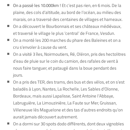
On a passé les 10.000km !
Et c’est pas rien, en 6 mois. De la
plaine, des cols d’altitude, au bord de l’océan, au milieu des
marais, on a traversé des centaines de villages et hameaux.
On a découvert le Bourbonnais et ses châteaux médiévaux,
et traversé le village le plus ‘central’ de France, Vesdun.
On a monté les 200 marches du phare des Baleines et on a
cru s’envoler à cause du vent.
On a visité 3 îles, Noirmoutiers, Ré, Oléron, pris des hectolitres
d’eau de pluie sur le coin du camion, des rafales de vent à
nous faire tanguer, et pataugé dans la boue pendant des
jours.
On a pris des TER, des trams, des bus et des vélos, et on s’est
baladés à Lyon, Nantes, La Rochelle, Les Sables d’Olonne,
Bordeaux, mais aussi Lapalisse, Saint Antoine l’Abbaye,
Labruguière, La Limouzinière, La Faute sur Mer, Gruissan,
Villeneuve lès Maguelone et des tas d’autres endroits qu’on
aurait jamais découvert autrement.
On a dormi sur 30 spots dodo différents, dont deux vignobles