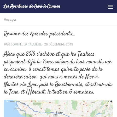
Les Aventures de Gari le Camion
Skip to content
Voyager
Résumé des épisodes précédents…
PAR
SOPHIE, LA TAULIÈRE
·
26 DÉCEMBRE 2019
Alors que 2019 s’achève et que les Tauliers
préparent déjà la 7ème saison de leur nouvelle vie
en camion, il serait temps qu’on te parle de la
dernière saison, qui nous a menés de Nice à
Nantes via Lyon puis le Bourbonnais, et retour via
le Tarn et l’Hérault, le tout en 6 semaines.