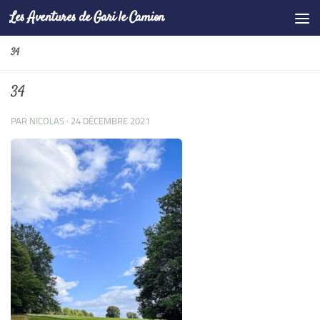
Les Aventures de Gari le Camion
Skip to content
34
34
PAR
NICOLAS
·
24 DÉCEMBRE 2021