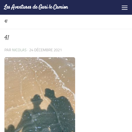
Les Aventures de Gari le Camion
Skip to content
41
41
PAR
NICOLAS
·
24 DÉCEMBRE 2021