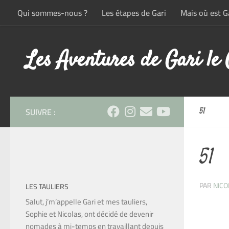
Qui sommes-nous ?
Les étapes de Gari
Mais où est Ga
Skip to content
Les Aventures de Gari le
SUIVRE :
51
51
PAR
NICO
LES TAULIERS
Salut, j’m’appelle Gari et mes tauliers,
Sophie et Nicolas, ont décidé de devenir
nomades à mi-temps en travaillant depuis