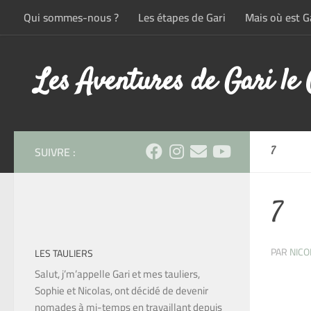
Qui sommes-nous ?
Les étapes de Gari
Mais où est Ga
Skip to content
Les Aventures de Gari le
SUIVRE :
7
7
PAR
NICO
LES TAULIERS
Salut, j’m’appelle Gari et mes tauliers,
Sophie et Nicolas, ont décidé de devenir
nomades à mi-temps en travaillant depuis