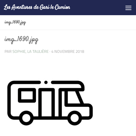
Les Aventures de Gari le Camion
Skip to content
img_1690.jpg
img_1690.jpg
PAR
SOPHIE, LA TAULIÈRE
·
4 NOVEMBRE 2018